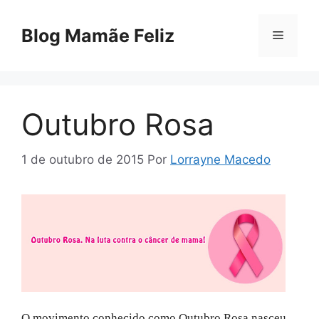
Pular
para
Blog Mamãe Feliz
Menu
o
conteúdo
Outubro Rosa
1 de outubro de 2015
Por
Lorrayne Macedo
O movimento conhecido como Outubro Rosa nasceu