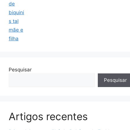
de
biquini
s tal
mãe e
filha
Pesquisar
Pesquisar
Artigos recentes