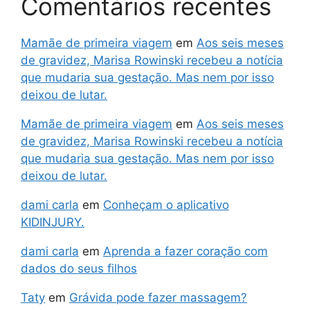
Comentários recentes
Mamãe de primeira viagem
em
Aos seis meses
de gravidez, Marisa Rowinski recebeu a notícia
que mudaria sua gestação. Mas nem por isso
deixou de lutar.
Mamãe de primeira viagem
em
Aos seis meses
de gravidez, Marisa Rowinski recebeu a notícia
que mudaria sua gestação. Mas nem por isso
deixou de lutar.
dami carla
em
Conheçam o aplicativo
KIDINJURY.
dami carla
em
Aprenda a fazer coração com
dados do seus filhos
Taty
em
Grávida pode fazer massagem?