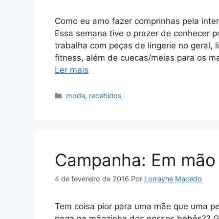
Como eu amo fazer comprinhas pela inte
Essa semana tive o prazer de conhecer pro
trabalha com peças de lingerie no geral, li
fitness, além de cuecas/meias para os ma
Ler mais
Categorias
moda
,
recebidos
Campanha: Em mão 
4 de fevereiro de 2016
Por
Lorrayne Macedo
Tem coisa pior para uma mãe que uma pe
pega na mãozinha dos nossos bebês?? Ge