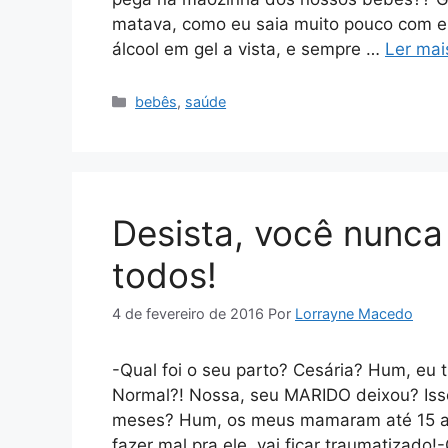
matava, como eu saia muito pouco com el
álcool em gel a vista, e sempre …
Ler mai
Categorias
bebês
,
saúde
Desista, você nunca
todos!
4 de fevereiro de 2016
Por
Lorrayne Macedo
-Qual foi o seu parto? Cesária? Hum, eu t
Normal?! Nossa, seu MARIDO deixou? Iss
meses? Hum, os meus mamaram até 15 ano
fazer mal pra ele, vai ficar traumatizado