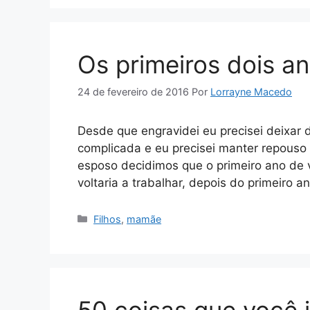
Os primeiros dois a
24 de fevereiro de 2016
Por
Lorrayne Macedo
Desde que engravidei eu precisei deixar 
complicada e eu precisei manter repouso
esposo decidimos que o primeiro ano de v
voltaria a trabalhar, depois do primeiro a
Categorias
Filhos
,
mamãe
50 coisas que você j