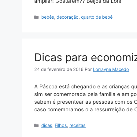
ampliar! Gostarem?? Beijos da Loh!
Categorias
bebês
,
decoração
,
quarto de bebê
Dicas para economi
24 de fevereiro de 2016
Por
Lorrayne Macedo
A Páscoa está chegando e as crianças 
sim ser comemorada pela família e ami
sabem é presentear as pessoas com os O
caso comemoramos o a ressurreição de C
Categorias
dicas
,
Filhos
,
receitas