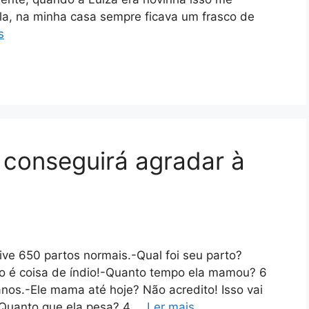
a, na minha casa sempre ficava um frasco de
s
 conseguirá agradar à
ive 650 partos normais.-Qual foi seu parto?
o é coisa de índio!-Quanto tempo ela mamou? 6
s.-Ele mama até hoje? Não acredito! Isso vai
!-Quanto que ela pesa? 4 …
Ler mais