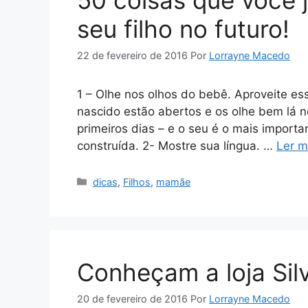
seu filho no futuro!
22 de fevereiro de 2016
Por
Lorrayne Macedo
1 – Olhe nos olhos do bebê. Aproveite e
nascido estão abertos e os olhe bem lá n
primeiros dias – e o seu é o mais import
construída. 2- Mostre sua língua. …
Ler m
Categorias
dicas
,
Filhos
,
mamãe
Conheçam a loja Sil
20 de fevereiro de 2016
Por
Lorrayne Macedo