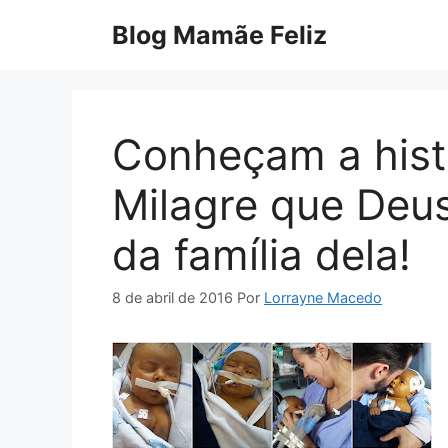
Pular
Blog Mamãe Feliz
para
o
conteúdo
Conheçam a histó
Milagre que Deus
da família dela!
8 de abril de 2016
Por
Lorrayne Macedo